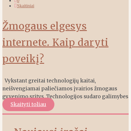
0
Skaitiniai
Žmogaus elgesys
internete. Kaip daryti
poveikį?
Vykstant greitai technologijų kaitai,
neišvengiamai paliečiamos įvairios žmogaus
gyvenimo sritys. Technologijos sudaro galimybes
Skaityti toliau