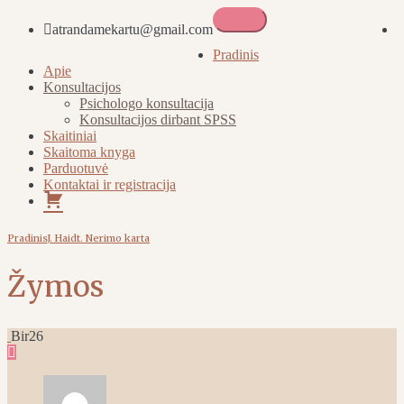
atrandamekartu@gmail.com
Atrandame kartu
Pradinis
Apie
Konsultacijos
Psichologo konsultacija
Konsultacijos dirbant SPSS
Skaitiniai
Skaitoma knyga
Parduotuvė
Kontaktai ir registracija
Pirkinių
krepšelis
Pradinis
J. Haidt. Nerimo karta
Žymos
Bir
26