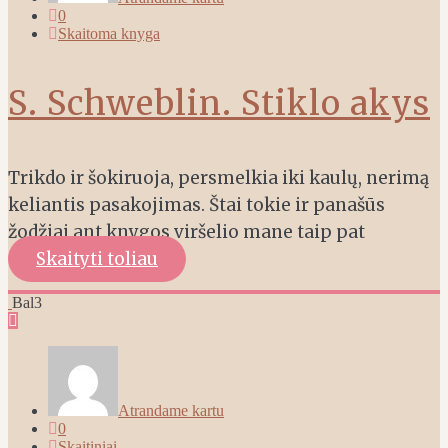
0
Skaitoma knyga
S. Schweblin. Stiklo akys
Trikdo ir šokiruoja, persmelkia iki kaulų, nerimą
keliantis pasakojimas. Štai tokie ir panašūs
žodžiai ant knygos viršelio mane taip pat
Skaityti toliau
Bal
3
Atrandame kartu
0
Skaitiniai