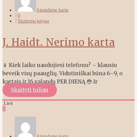
Atrandame kartu
0
Skaitoma knyga
J. Haidt. Nerimo karta
📱 Kiek laiko naudojiesi telefonu? – klausiu
beveik visų paauglių. Vidutiniškai būna 6–9, o
kartais ir 16 valandų PER DIENĄ 😳 Ir
Skaityti toliau
Lie
4
Atrandame kartu