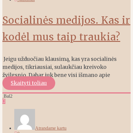
Socialinės medijos. Kas ir
kodėl mus taip traukia?
Jeigu užduočiau klausimą, kas yra socialinės
medijos, tikriausiai, sulaukčiau kreivoko
žvilgsnio. Dabar juk bene visi išmano apie
Skaityti toliau
Bal
2
Atrandame kartu