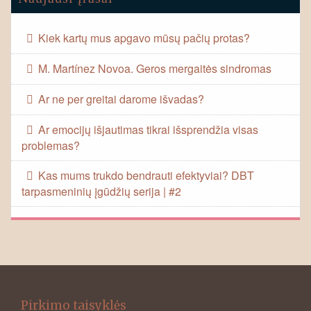
Kiek kartų mus apgavo mūsų pačių protas?
M. Martínez Novoa. Geros mergaitės sindromas
Ar ne per greitai darome išvadas?
Ar emocijų išjautimas tikrai išsprendžia visas
problemas?
Kas mums trukdo bendrauti efektyviai? DBT
tarpasmeninių įgūdžių serija | #2
Pirkimo taisyklės