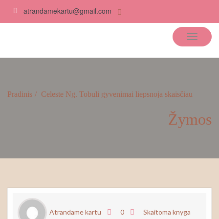
atrandamekartu@gmail.com
Atrandame kartu
Pradinis
Celeste Ng. Tobuli gyvenimai liepsnoja skaisčiau
Žymos
Atrandame kartu
0
Skaitoma knyga