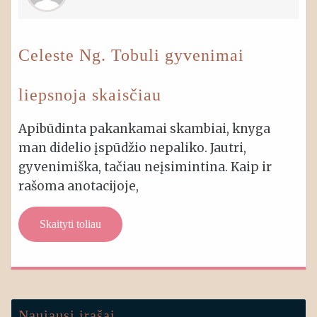
Celeste Ng. Tobuli gyvenimai
liepsnoja skaisčiau
Apibūdinta pakankamai skambiai, knyga
man didelio įspūdžio nepaliko. Jautri,
gyvenimiška, tačiau neįsimintina. Kaip ir
rašoma anotacijoje,
Skaityti toliau
Naujausi įrašai