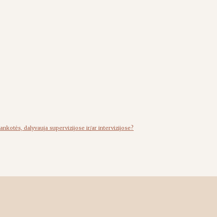
 lankotės, dalyvauja supervizijose ir/ar intervizijose?