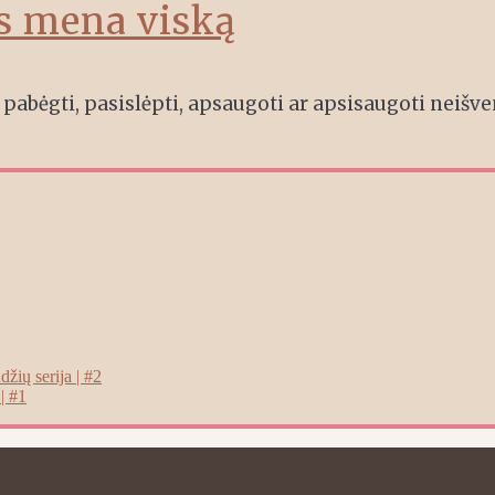
as mena viską
pabėgti, pasislėpti, apsaugoti ar apsisaugoti neišv
žių serija | #2
| #1