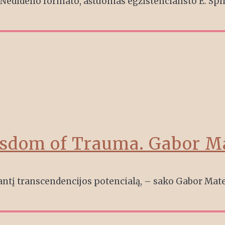
. Nedidelio formato, aštuonias egzistencialisto E. Spi
isdom of Trauma. Gabor M
kantį transcendencijos potencialą, – sako Gabor Mate