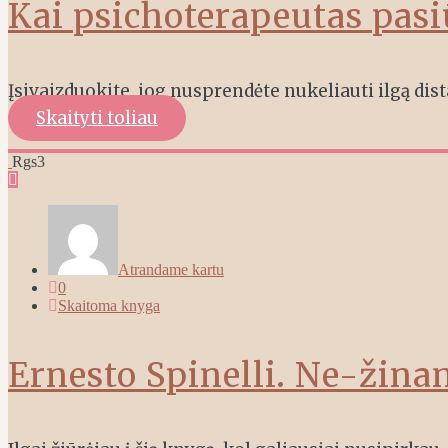
Kai psichoterapeutas pasi
Įsivaizduokite, jog nusprendėte nukeliauti ilgą dista
Skaityti toliau
Rgs
3
Atrandame kartu
0
Skaitoma knyga
Ernesto Spinelli. Ne-žina