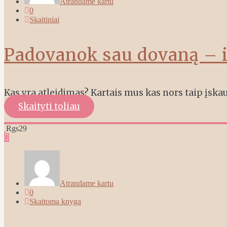
Atrandame kartu
0
Skaitiniai
Padovanok sau dovaną – i
Kas yra atleidimas? Kartais mus kas nors taip įska
Skaityti toliau
Rgs
29
Atrandame kartu
0
Skaitoma knyga