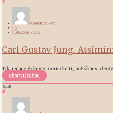
Atrandame kartu
0
Skaitoma knyga
Carl Gustav Jung. Atsimin
Tik nedaugelį knygų norisi kelti į aukščiausią lentyn
Skaityti toliau
Spa
8