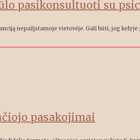
ūlo pasikonsultuoti su psi
nciją nepažįstamoje vietovėje. Gali būti, jog kelyje p
nčiojo pasakojimai