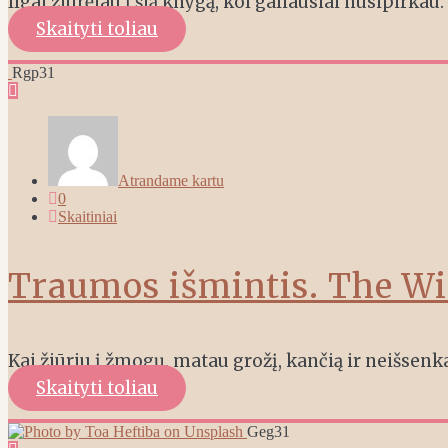
Ilgai žiūrėjau į šią knygą, kol galiausiai nusipirkau
Skaityti toliau
Rgp
31
Atrandame kartu
0
Skaitiniai
Traumos išmintis. The W
Kai žiūriu į žmogų, matau grožį, kančią ir neišsen
Skaityti toliau
Geg
31