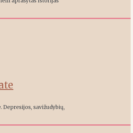
nelli aprašytas istorijas
ate
. Depresijos, savižudybių,