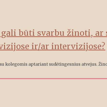
gali būti svarbu žinoti, ar 
izijose ir/ar intervizijose?
s su kolegomis aptariant sudėtingesnius atvejus. Žin