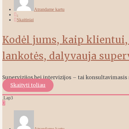
Atrandame kartu
-
Skaitiniai
Kodėl jums, kaip klientui, 
lankotės, dalyvauja superv
Supervizijos bei intervizijos – tai konsultavimasi
Skaityti toliau
Lap
3
Atrandame kartu