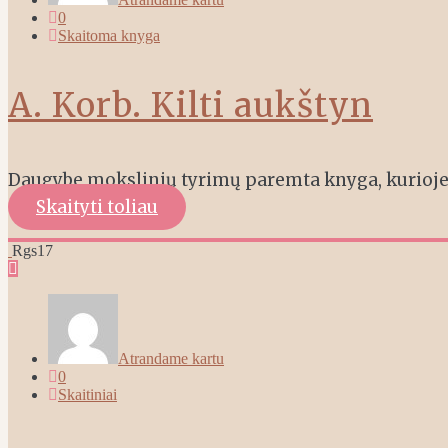
0
Skaitoma knyga
A. Korb. Kilti aukštyn
Daugybe mokslinių tyrimų paremta knyga, kurioje 
Skaityti toliau
Rgs
17
Atrandame kartu
0
Skaitiniai