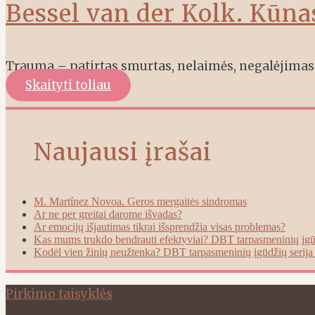
Bessel van der Kolk. Kūn
Trauma – patirtas smurtas, nelaimės, negalėjimas 
Skaityti toliau
Naujausi įrašai
M. Martínez Novoa. Geros mergaitės sindromas
Ar ne per greitai darome išvadas?
Ar emocijų išjautimas tikrai išsprendžia visas problemas?
Kas mums trukdo bendrauti efektyviai? DBT tarpasmeninių įgūd
Kodėl vien žinių neužtenka? DBT tarpasmeninių įgūdžių serija 
Pirkimo taisyklės