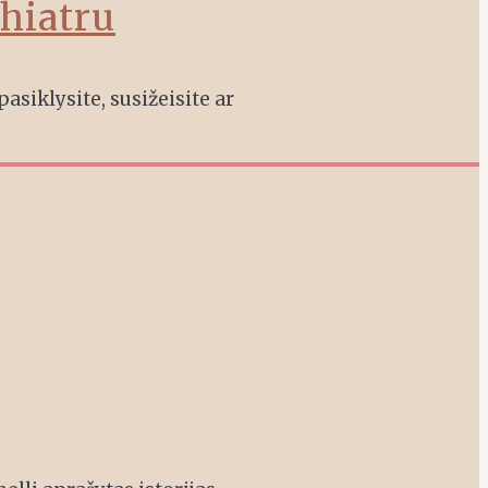
chiatru
asiklysite, susižeisite ar