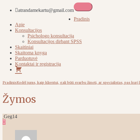
atrandamekartu@gmail.com
Atrandame kartu
Pradinis
Apie
Konsultacijos
Psichologo konsultacija
Konsultacijos dirbant SPSS
Skaitiniai
Skaitoma knyga
Parduotuvė
Kontaktai ir registracija
Pirkinių
krepšelis
Pradinis
Kodėl jums, kaip klientui, gali būti svarbu žinoti, ar specialistas, pas kurį
Žymos
Geg
14