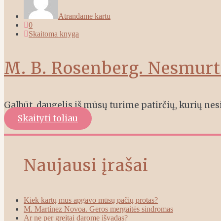
Atrandame kartu
0
Skaitoma knyga
M. B. Rosenberg. Nesmur
Galbūt, daugelis iš mūsų turime patirčių, kurių nes
Skaityti toliau
Naujausi įrašai
Kiek kartų mus apgavo mūsų pačių protas?
M. Martínez Novoa. Geros mergaitės sindromas
Ar ne per greitai darome išvadas?