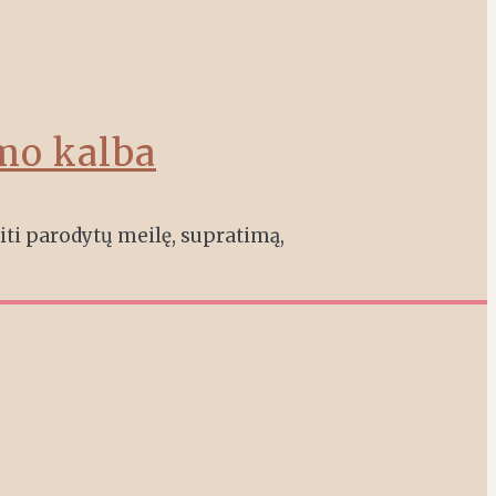
mo kalba
kiti parodytų meilę, supratimą,