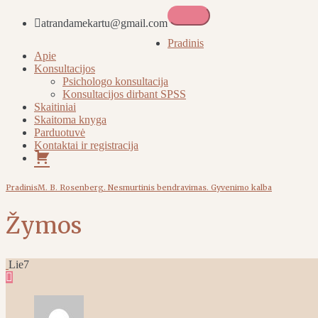
atrandamekartu@gmail.com
Atrandame kartu
Pradinis
Apie
Konsultacijos
Psichologo konsultacija
Konsultacijos dirbant SPSS
Skaitiniai
Skaitoma knyga
Parduotuvė
Kontaktai ir registracija
Pirkinių
krepšelis
Pradinis
M. B. Rosenberg. Nesmurtinis bendravimas. Gyvenimo kalba
Žymos
Lie
7