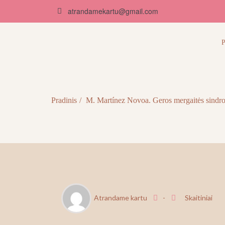
atrandamekartu@gmail.com
Atrandame kartu
P
Pradinis
M. Martínez Novoa. Geros mergaitės sindr
RGP
Atrandame kartu
-
Skaitiniai
4