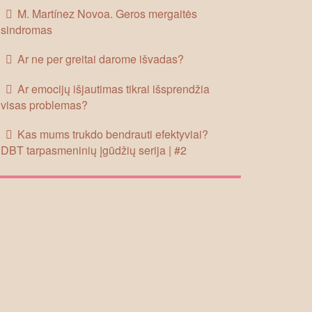
M. Martínez Novoa. Geros mergaitės
sindromas
Ar ne per greitai darome išvadas?
Ar emocijų išjautimas tikrai išsprendžia
visas problemas?
Kas mums trukdo bendrauti efektyviai?
DBT tarpasmeninių įgūdžių serija | #2