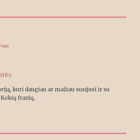
knyga
otės
riją, kuri daugiau ar mažiau susijusi ir su
Kokių frazių,