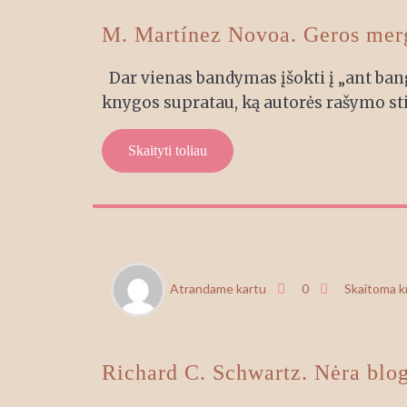
M. Martínez Novoa. Geros mer
Dar vienas bandymas įšokti į „ant bang
knygos supratau, ką autorės rašymo sti
Skaityti toliau
BIR
Atrandame kartu
0
Skaitoma 
5
Richard C. Schwartz. Nėra blogų