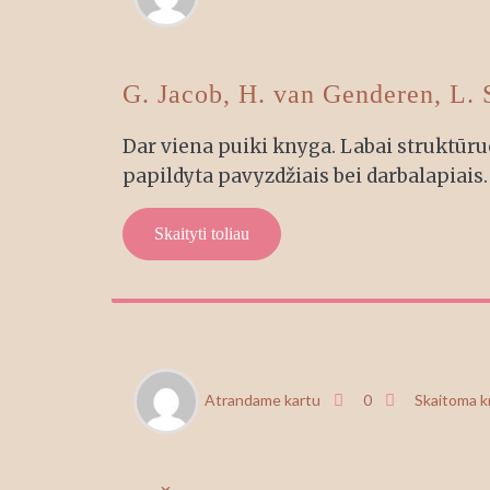
29
G. Jacob, H. van Genderen, L. 
Dar viena puiki knyga. Labai struktūru
papildyta pavyzdžiais bei darbalapiais.
Skaityti toliau
BIR
Atrandame kartu
0
Skaitoma 
29