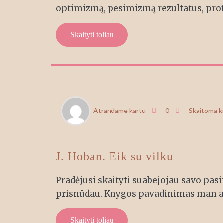
optimizmą, pesimizmą rezultatus, prof
Skaityti toliau
RGP
Atrandame kartu
0
Skaitoma 
21
J. Hoban. Eik su vilku
Pradėjusi skaityti suabejojau savo pasi
prisnūdau. Knygos pavadinimas man a
Skaityti toliau