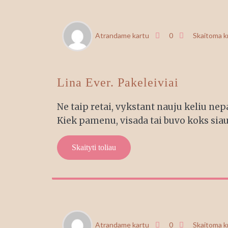
RGP
Atrandame kartu
0
Skaitoma 
2
Lina Ever. Pakeleiviai
Ne taip retai, vykstant nauju keliu nep
Kiek pamenu, visada tai buvo koks siau
Skaityti toliau
BIR
Atrandame kartu
0
Skaitoma 