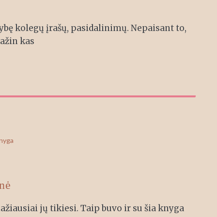
ybę kolegų įrašų, pasidalinimų. Nepaisant to,
kažin kas
knyga
ūnė
žiausiai jų tikiesi. Taip buvo ir su šia knyga