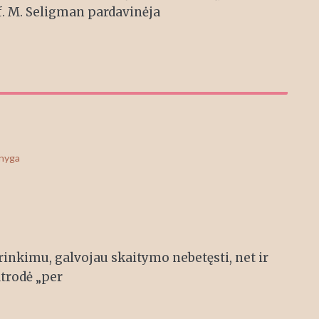
. M. Seligman pardavinėja
knyga
rinkimu, galvojau skaitymo nebetęsti, net ir
trodė „per