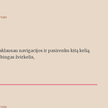
knyga
aklausau navigacijos ir pasirenku kitą kelią.
bingas žvirkelis,
knyga