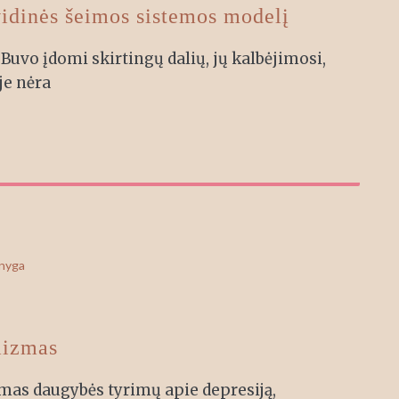
vidinės šeimos sistemos modelį
 Buvo įdomi skirtingų dalių, jų kalbėjimosi,
je nėra
knyga
mizmas
mas daugybės tyrimų apie depresiją,