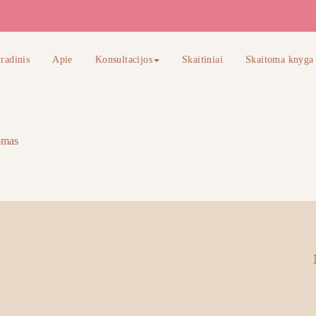
radinis
Apie
Konsultacijos
Skaitiniai
Skaitoma knyga
omas