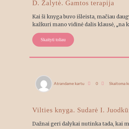
D. Žalytė. Gamtos terapija
Kai ši knyga buvo išleista, mačiau daug
kažkuri mano vidinė dalis klausė, „na 
Skaityti toliau
GEG
Atrandame kartu
0
Skaitoma 
18
Vilties knyga. Sudarė I. Juodk
Dažnai geri dalykai nutinka tada, kai ma