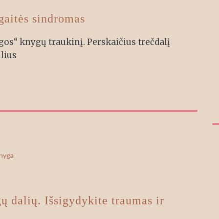
gaitės sindromas
os“ knygų traukinį. Perskaičius trečdalį
lius
knyga
 dalių. Išsigydykite traumas ir