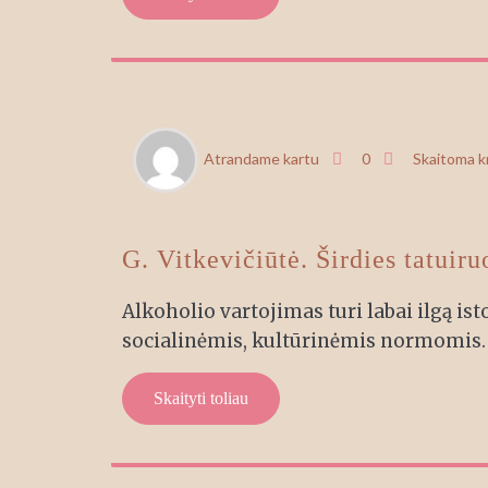
RGP
Atrandame kartu
0
Skaitoma 
21
G. Vitkevičiūtė. Širdies tatuiru
Alkoholio vartojimas turi labai ilgą isto
socialinėmis, kultūrinėmis normomis. 
Skaityti toliau